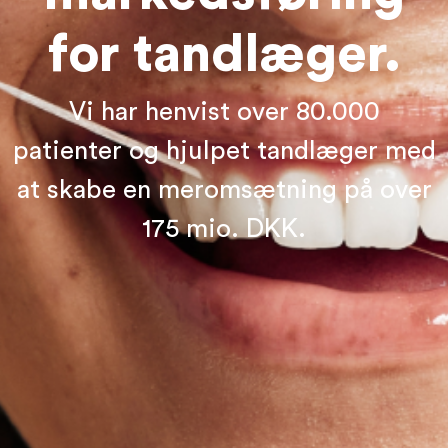
for tandlæger.
Vi har henvist over 80.000
patienter og hjulpet tandlæger med
at skabe en meromsætning på over
175 mio. DKK.